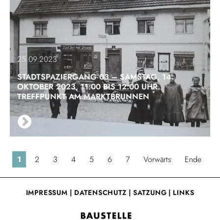
25.09.2023
STADTSPAZIERGANG 03 – SAMSTAG, 14.
OKTOBER 2023, 11:00 BIS 12:00 UHR.
TREFFPUNKT AM MARKTBRUNNEN
1
2
3
4
5
6
7
Vorwärts
Ende
IMPRESSUM
|
DATENSCHUTZ
|
SATZUNG
|
LINKS